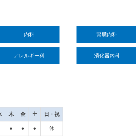
内科
腎臓内科
アレルギー科
消化器内科
水
木
金
土
日・祝
●
●
●
●
休